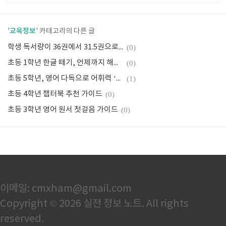
교육정보
'
' 카테고리의 다른 글
학생 독서량이 36권에서 31.5권으로 줄었습니다 — 돈 안 들이고 되돌리는 세 가지 경로
(0)
초등 1학년 한글 떼기, 언제까지 해야 할까 — 국어 34시간 늘어난 이유와 집에서 잡는 순서 6단계
(0)
초등 5학년, 영어 다독으로 어휘력 ‘쑥쑥’ 키우기
(1)
초등 4학년 챕터북 추천 가이드
(0)
초등 3학년 영어 원서 첫걸음 가이드
(0)
이메일: cmxham@gmail.com
Copyright © 2026 실전 정보 노트. All rights
reserved.